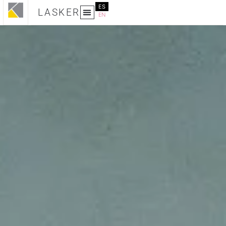
ES
LASKER
EN