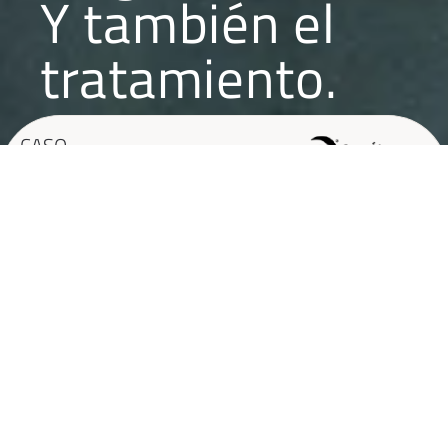
Y también el
tratamiento.
CASO
CASA ÁLVAREZ
CASOS
RELACIONADOS
Dimos
DIMOS EL
DIAGNÓSTICO.
el
Y TAMBIÉN EL
TRATAMIENTO.
diagnóstico.
DIMOS EL
DIAGNÓSTICO.
Y TAMBIÉN EL
Y
TRATAMIENTO.
DIMOS EL